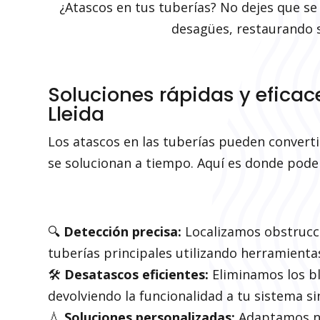
¿Atascos en tus tuberías? No dejes que s
desagües, restaurando s
Soluciones rápidas y efica
Lleida
Los atascos en las tuberías pueden convert
se solucionan a tiempo. Aquí es donde pod
🔍
Detección precisa:
Localizamos obstrucci
tuberías principales utilizando herramienta
🛠️
Desatascos eficientes:
Eliminamos los b
devolviendo la funcionalidad a tu sistema s
💧
Soluciones personalizadas:
Adaptamos nue